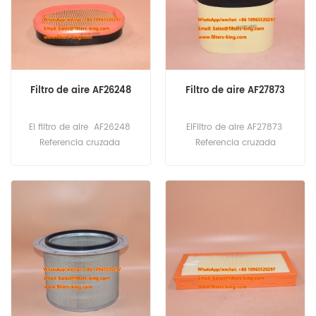
18,HM400-2,PC210-
10LC/NLC,PC228USLC-
10,PC240-10LC/NLC,PW160-
11,WA270-7, WA380-7.
Filtro de aire AF26248
Filtro de aire AF27873
El filtro de aire AF26248
ElFiltro de aire AF27873
Referencia cruzada
Referencia cruzada
PA4997 P785965
CA4996 293-4053
32/926072 CF2135
P608766 33017972
V37352700
LAF3236
1535007 Aplicación para
V37352500 Aplicación para
tractores de orugas y
tractores de orugas y
cargadores Caterpillar;
cargadores Caterpillar;
Tractores Valtra.
Tractores Valtra.