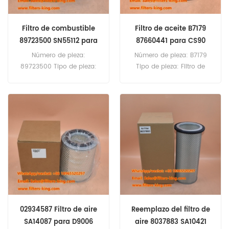
Filtro de combustible
Filtro de aceite B7179
89723500 SN55112 para
87660441 para CS90
BM125I
Número de pieza:
Número de pieza: B7179
89723500 Tipo de pieza:
Tipo de pieza: Filtro de
Filtro de combustible
aceite Marca: Baldwin
Marca: Valtra Repuesto
Repuesto Cantidad mínima
Cantidad mínima de
de pedido: 60 unidades
pedido: 60 unidades
Filtro de aceite B7179
89723500 Filtro de
Referencia cruzada
combustible Referencia
87660441 Utilizar para Case
cruzada SN55112 Utilizar
CS100 CS110 CS120 CS130
para tractor agrícola Valtra
CS150 CS78 CS80 CS86
BM125I.
CS90.
02934587 Filtro de aire
Reemplazo del filtro de
SA14087 para D9006
aire 8037883 SA10421