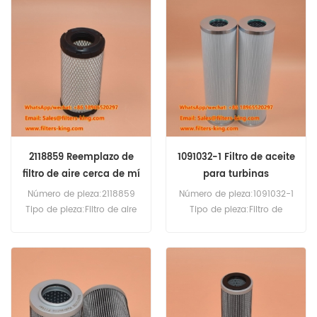
PecoFacet Cantidad
Cantidad mínima de
mínima de pedido:20
pedido:60 unidades
piezas
Compatibilidad:Generador
SDMO.
2118859 Reemplazo de
1091032-1 Filtro de aceite
filtro de aire cerca de mí
para turbinas
Número de pieza:2118859
Número de pieza:1091032-1
Tipo de pieza:Filtro de aire
Tipo de pieza:Filtro de
Marca:Gardner Denver de
aceite Marca:Reemplazo de
reemplazo Cantidad
Solar Turbines Cantidad
mínima de pedido:20piezas
mínima de pedido:60
piezas
Compatibilidad:Turbina de
gas industrial de Solar