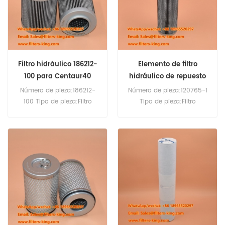
Turbines.
Filtro hidráulico 186212-
Elemento de filtro
100 para Centaur40
hidráulico de repuesto
120765-1
Número de pieza:186212-
Número de pieza:120765-1
100 Tipo de pieza:Filtro
Tipo de pieza:Filtro
hidráulico Marca:Repuesto
hidráulico
para Solar Turbines
Marca:Reemplazo de Solar
Cantidad mínima de
Turbines Cantidad mínima
pedido:60 unidades
de pedido:60 piezas