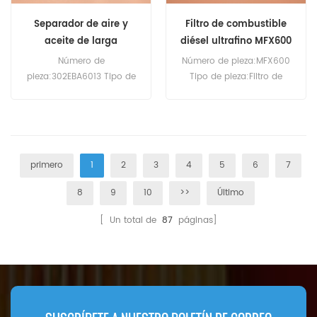
Separador de aire y
Filtro de combustible
aceite de larga
diésel ultrafino MFX600
duración 302EBA6013
Número de
Número de pieza:MFX600
pieza:302EBA6013 Tipo de
Tipo de pieza:Filtro de
pieza:Separador de aire y
combustible diésel ultrafino
aceite Marca:Sustituto de
Marca:Reemplazo de Micfil
GardnerDenver Cantidad
Cantidad mínima de
mínima de pedido:60
pedido:60 piezas
unidades
primero
1
2
3
4
5
6
7
8
9
10
>>
Último
[ Un total de
87
páginas]