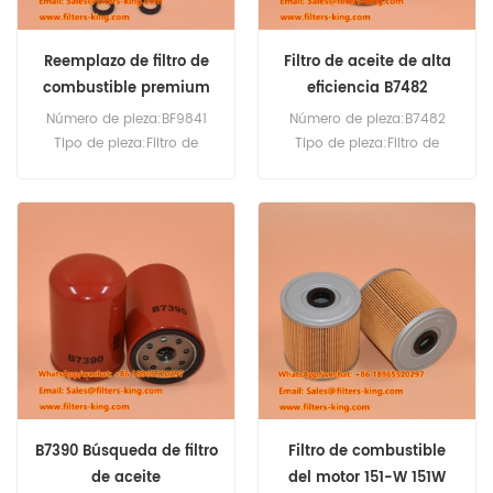
Reemplazo de filtro de
Filtro de aceite de alta
combustible premium
eficiencia B7482
BF9841
Número de pieza:BF9841
Número de pieza:B7482
Tipo de pieza:Filtro de
Tipo de pieza:Filtro de
combustible, roscado
aceite lubricante
Marca:Baldwin de
Marca:Repuesto Baldwin
reemplazo Cantidad
Cantidad mínima de
mínima de pedido:60
pedido:60piezas
piezas
B7390 Búsqueda de filtro
Filtro de combustible
de aceite
del motor 151-W 151W