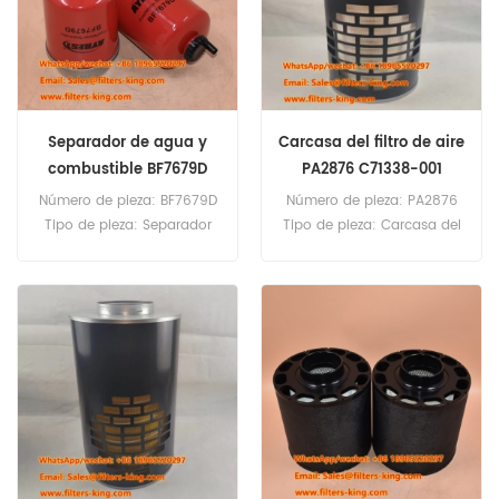
combustible/separador de
agua de las series DAHL 65
y 75.
Separador de agua y
Carcasa del filtro de aire
combustible BF7679D
PA2876 C71338-001
RE61723 para 540G
Número de pieza: BF7679D
Número de pieza: PA2876
Tipo de pieza: Separador
Tipo de pieza: Carcasa del
de agua y combustible
filtro de aire Marca: Baldwin
Marca: Baldwin
Replacement Cantidad
Replacement Cantidad
mínima de pedido: 20
mínima de pedido: 60
unidades
unidades Diámetro exterior
3,15 pulgadas (80 mm)
Longitud 6,07 pulgadas
(154,3 mm)
Compatibilidad: John
Deere 5080G 540G 548G
548GII 6403 640G 648G