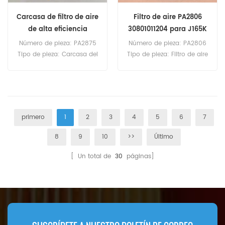
648GIII 6603 740G 748G.
Carcasa de filtro de aire
Filtro de aire PA2806
de alta eficiencia
30801011204 para J165K
PA2875 25177202
Número de pieza: PA2875
Número de pieza: PA2806
Tipo de pieza: Carcasa del
Tipo de pieza: Filtro de aire
filtro de aire Marca: Baldwin
Marca: Baldwin
Replacement Cantidad
Replacement Cantidad
mínima de pedido: 20
mínima de pedido: 20
unidades
unidades
primero
1
2
3
4
5
6
7
8
9
10
>>
Último
[ Un total de
30
páginas]