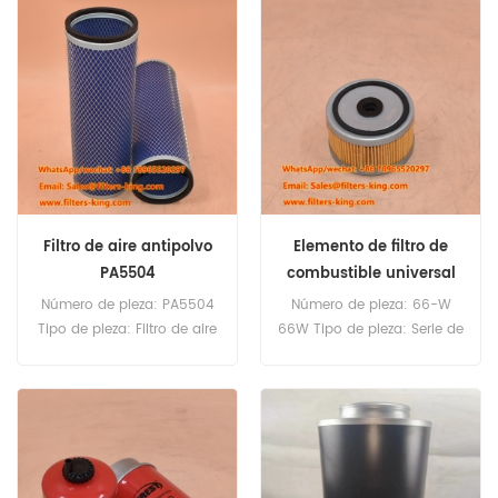
piezas
Replacement Cantidad
Compatibilidad:Unidades
mínima de pedido:60pcs
de filtro de
combustible/separador de
agua de la serie 100 de
DAHL.
Filtro de aire antipolvo
Elemento de filtro de
PA5504
combustible universal
66-W 66W
Número de pieza: PA5504
Número de pieza: 66-W
Tipo de pieza: Filtro de aire
66W Tipo de pieza: Serie de
Marca: Baldwin
filtros de combustible
Replacement Cantidad
Marca: Baldwin
mínima de pedido: 20
Replacement Cantidad
unidades
mínima de pedido: 60
unidades Compatibilidad:
Unidades de filtro de