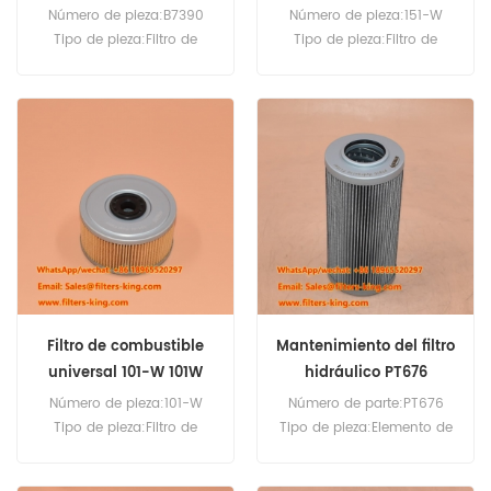
Número de pieza:B7390
Número de pieza:151-W
Tipo de pieza:Filtro de
Tipo de pieza:Filtro de
aceite Marca:Baldwin de
combustible
reemplazo Cantidad
Marca:Repuesto Baldwin
mínima de pedido:60
Cantidad mínima de
piezas
pedido:60 piezas
Compatibilidad:Unidad
separadora de agua/filtro
de combustible de la serie
DAHL 150.
Filtro de combustible
Mantenimiento del filtro
universal 101-W 101W
hidráulico PT676
Número de pieza:101-W
Número de parte:PT676
Tipo de pieza:Filtro de
Tipo de pieza:Elemento de
combustible Marca:Baldwin
filtro hidráulico
de reemplazo MOQ:60
Marca:Baldwin