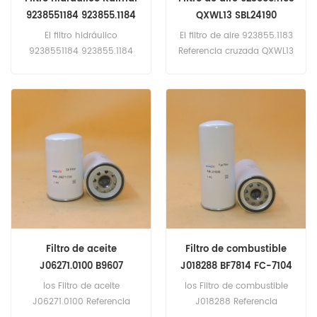
9238551184 923855.1184
QXWL13 SBL24190
PT23573-MPG SH53079
WTB34109 SA12583
El filtro hidráulico
El filtro de aire 923855.1183
9238551184 923855.1184
Referencia cruzada QXWL13
PT23573-MPG SH53079
SBL24190 WTB34109
Aplicación para
SA12583 Aplicación para
aplicaciones de Kalmar.
Kalmar DCD 220-12,DCE
250-12 LB,DCE 330-12,DCF
100-45,DCF 70-40,DCF
80,DCF 80-45 E6,DRF 100 .
Filtro de aceite
Filtro de combustible
J06271.0100 B9607
J018288 BF7814 FC-7104
WP1152 21632667
WDK11102 / 23 20405160
los Filtro de aceite
los Filtro de combustible
J06271.0100 Referencia
J018288 Referencia