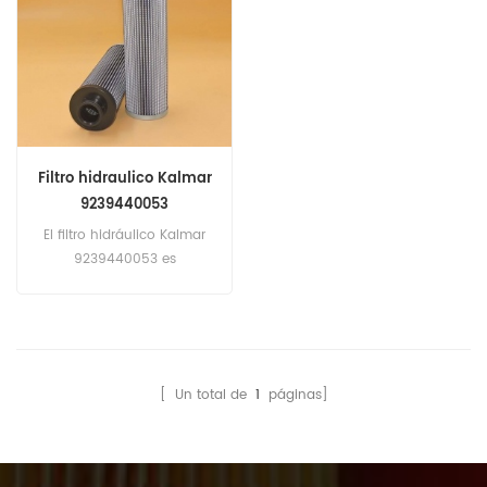
Elemento.
Filtro hidraulico Kalmar
9239440053
El filtro hidráulico Kalmar
9239440053 es
equivalente a Fleetguard
HF35370, Baldwin PT23059-
MPG. Número de pieza:
9239440053 Nombre de la
parte: Filtro hidráulico
[ Un total de
1
páginas]
Marca: Kalmar