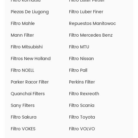
Filtro Komatsu
Filtro Lister Petter
Piezas De Liugong
Filtro Luber Finer
Filtro Mahle
Repuestos Manitowoc
Mann Filter
Filtro Mercedes Benz
Filtro Mitsubishi
Filtro MTU
Filtros New Holland
Filtro Nissan
Filtro NOELL
Filtro Pall
Parker Racor Filter
Perkins Filter
Quanchai Filters
Filtro Rexreoth
Sany Filters
Filtro Scania
Filtro Sakura
Filtro Toyota
Filtro VOKES
Filtro VOLVO