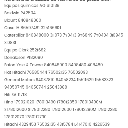
Equipos químicos AG 610138
Baldwin PA2504
Blount 840848000
Case IH 86597481 3251666R1
Caterpillar 840848000 3I1073 7Y0413 9Y6849 7Y0404 3I0945
3I0831
Equipo Clark 2521682
Donaldson P182080
Eaton Yale & Towne 840848000 8408480 408480
Fiat Hitachi 76585444 76502135 76502093
General Motors 94037810 94058234 15511629 15583323
94050745 94050744 25043888
Hifi SA 11718
Hino 179021020 178013490 178012850 178013490M
S178012600 S178012280 178012600 178012280M 178012280
178012070 1780112730
Hitachi 4329453 76502135 4315784 L4147010 4226539