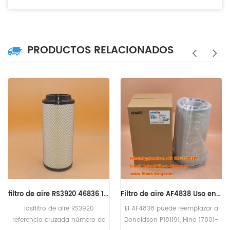
PRODUCTOS RELACIONADOS
filtro de aire RS3920 46836 12994812621 14255046 2914930400
Filtro de aire AF4838 Uso en el motor CUMMINS
losfiltro de aire RS3920
El AF4838 puede reemplazar a
referencia cruzada número de
Donaldson P181191, Hino 17801-