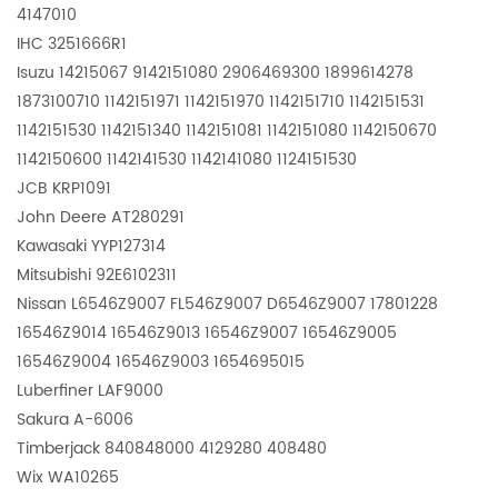
4147010
IHC 3251666R1
Isuzu 14215067 9142151080 2906469300 1899614278
1873100710 1142151971 1142151970 1142151710 1142151531
1142151530 1142151340 1142151081 1142151080 1142150670
1142150600 1142141530 1142141080 1124151530
JCB KRP1091
John Deere AT280291
Kawasaki YYP127314
Mitsubishi 92E6102311
Nissan L6546Z9007 FL546Z9007 D6546Z9007 17801228
16546Z9014 16546Z9013 16546Z9007 16546Z9005
16546Z9004 16546Z9003 1654695015
Luberfiner LAF9000
Sakura A-6006
Timberjack 840848000 4129280 408480
Wix
WA10265