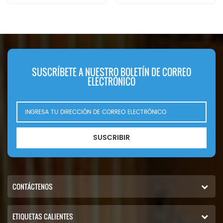
pieza 46836 12994812621
2800, Kawasaki 30980-70070,
14255046
Kobelco 2446R312S2, Komatsu
2914930400,aplicación Para
600-181-6820, Mitsubishi
Aebi TP98 60kW 82 CV (VM 704
ME033603. Nombre de parte:
LTE eng). Atmos PD5 R. gato
filtro de aire Número de parte:
montés Melroe 442. 442. 442.
AF4838 Marca: Fleetguard
442. 442 (BF4M1012 refrigerado
SUSCRÍBETE A NUESTRO BOLETÍN DE CORREO
por aceite motor). 442
ELECTRÓNICO
(BF4M1012 refrigerado por agua
motor) Hamm HD70i VO; HD70i
VT (TCD 2.9 L4 eng). Ingersoll
rand 7-41. WL350 (F4M2011
eng). mandril de madera de
SUSCRIBIR
liebre YD09 (Deutz eng). JCB
1110 Robot; 1110T Robot (JCB444
Dieselmax eng)
CONTÁCTENOS
ETIQUETAS CALIENTES