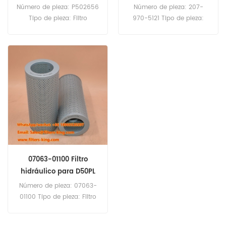
PW160-8
PC340-6
Número de pieza: P502656
Número de pieza: 207-
Tipo de pieza: Filtro
970-5121 Tipo de pieza:
hidráulico Marca:
Filtro hidráulico Marca:
Donaldson Replacement
Komatsu Reemplazo
Cantidad mínima de
Cantidad mínima de
pedido: 60 piezas P502656
pedido: 60 piezas Filtro
Filtro hidráulico Referencia
hidráulico 207-970-5121
cruzada 20Y-60-31171 Uso
Referencia cruzada
para Komatsu PW160-8
P958792 Uso para
PW180-10 PW220-7K
Komatsu PC340-6 PC340-
WA320-8 WA430-6
7LC PC340-7NLC PC360-
WA450-6 WA470-6
10LC/NLC.
WA470-7 WA480-6.
07063-01100 Filtro
hidráulico para D50PL
Número de pieza: 07063-
01100 Tipo de pieza: Filtro
hidráulico Marca: Komatsu
Repuesto Cantidad mínima