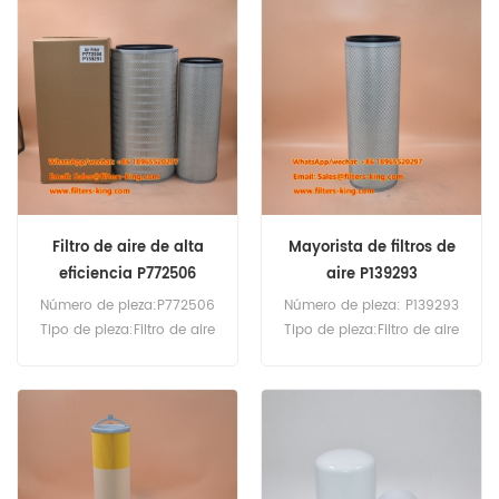
mínima de pedido: 20
mínima de pedido: 20
piezas Filtro de aire
piezas
P608305 usado con
P608306.
Filtro de aire de alta
Mayorista de filtros de
eficiencia P772506
aire P139293
Número de pieza:P772506
Número de pieza: P139293
Tipo de pieza:Filtro de aire
Tipo de pieza:Filtro de aire
Marca:Reemplazo
Marca:Reemplazo
Donaldson Cantidad
Donaldson Cantidad
mínima de pedido: 20
mínima de pedido: 20
piezas Filtro de aire
piezas
P772506 usado con
P139293.