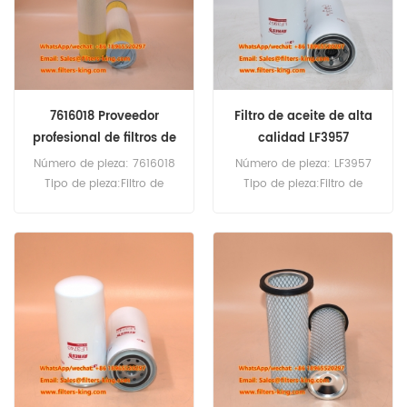
7616018 Proveedor
Filtro de aceite de alta
profesional de filtros de
calidad LF3957
líquido
Número de pieza: 7616018
Número de pieza: LF3957
Tipo de pieza:Filtro de
Tipo de pieza:Filtro de
líquido Marca: Reemplazo
aceite Marca:Reemplazo
Boll & Kirch Cantidad
Fleetguard Cantidad
mínima de pedido: 60
mínima de pedido: 60
unidades
unidades