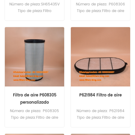
Número de pieza:SH65435V
Número de pieza: P608306
Tipo de pieza:Filtro
Tipo de pieza:Filtro de aire
hidráulico
Marca:Reemplazo
Marca:Reemplazo de alta
Donaldson Cantidad
fidelidad Cantidad mínima
mínima de pedido: 20
de pedido: 60 unidades
piezas Filtro de aire
P608306 usado con
P608305.
Filtro de aire P608305
P621984 Filtro de aire
personalizado
Número de pieza: P608305
Número de pieza: P621984
Tipo de pieza:Filtro de aire
Tipo de pieza:Filtro de aire
Marca:Reemplazo
Marca:Reemplazo
Donaldson Cantidad
Donaldson Cantidad