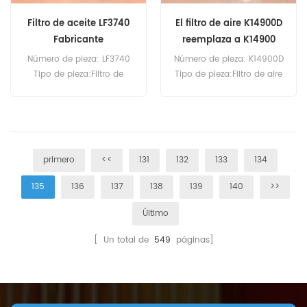
Filtro de aceite LF3740
El filtro de aire K14900D
Fabricante
reemplaza a K14900
Número de pieza: LF3740
Número de pieza: K14900D
Tipo de pieza:Filtro de
Tipo de pieza:Filtro de aire
aceite Marca:Reemplazo
Marca: Reemplazo
Fleetguard Cantidad
Dongfeng Cantidad
mínima de pedido: 60
mínima de pedido: 20
unidades
piezas
primero
<<
131
132
133
134
135
136
137
138
139
140
>>
Último
[ Un total de
549
páginas]