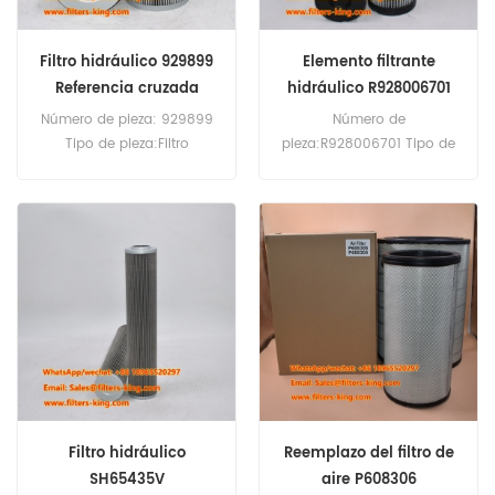
Filtro hidráulico 929899
Elemento filtrante
Referencia cruzada
hidráulico R928006701
Número de pieza: 929899
Número de
Tipo de pieza:Filtro
pieza:R928006701 Tipo de
hidráulico
pieza:Elemento de filtro
Marca:Reemplazo Parker
hidráulico
Cantidad mínima de
Marca:Reemplazo Rexroth
pedido: 60 unidades
Cantidad mínima de
pedido: 60 unidades
Filtro hidráulico
Reemplazo del filtro de
SH65435V
aire P608306