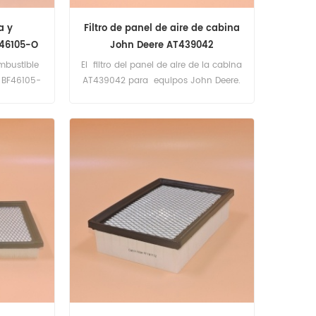
a y
Filtro de panel de aire de cabina
F46105-O
John Deere AT439042
R160P
mbustible
El filtro del panel de aire de la cabina
a BF46105-
AT439042 para equipos John Deere.
 R160P
 Mercedes-
icanos.