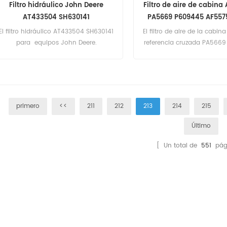
Filtro hidráulico John Deere
Filtro de aire de cabina
AT433504 SH630141
PA5669 P609445 AF557
8243
El filtro hidráulico AT433504 SH630141
El filtro de aire de la cabi
para equipos John Deere.
referencia cruzada PA566
AF55757 346-8243 para J
Bulldozers, Feller Bunchers
primero
<<
211
212
213
214
215
Último
[ Un total de
551
pág