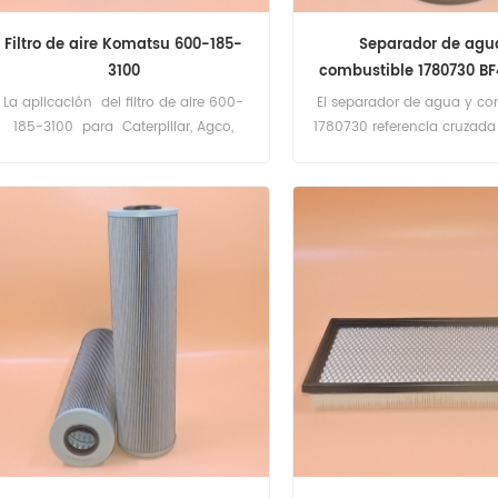
Filtro de aire Komatsu 600-185-
Separador de agu
3100
combustible 1780730 B
A0004771702 FS19737 
La aplicación del filtro de aire 600-
El separador de agua y co
185-3100 para Caterpillar, Agco,
1780730 referencia cruzad
Case, John Deere, Komatsu, Liebherr,
O A0004771702 FS19737
Massey Ferguson, New Holland, Volvo
aplicación para camiones
Equipment.
Benz europeos y sudamer