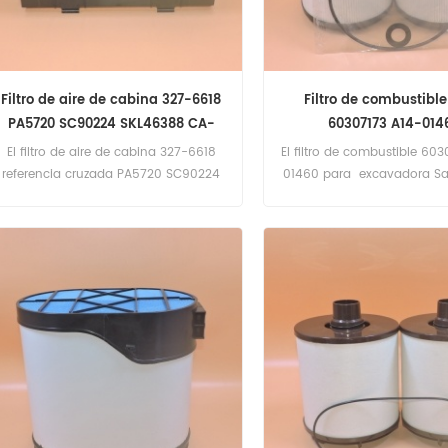
Filtro de aire de cabina 327-6618
Filtro de combustibl
PA5720 SC90224 SKL46388 CA-
60307173 A14-014
55170
El filtro de aire de cabina 327-6618
El filtro de combustible 60
referencia cruzada PA5720 SC90224
01460 para excavadora Sa
SKL46388 CA-55170 para
diésel.
excavadoras Caterpillar.