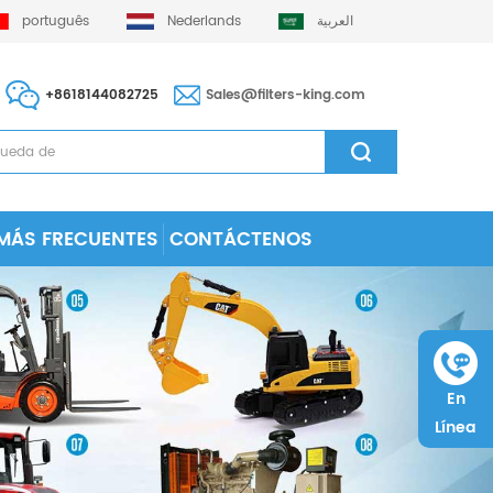
português
Nederlands
العربية
+8618144082725
Sales@filters-king.com
MÁS FRECUENTES
CONTÁCTENOS
En
Línea