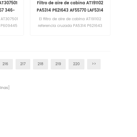
 AT307501
Filtro de aire de cabina AT191102
57 346-
PA5314 P621643 AF55770 LAF5314
na AT307501
El filtro de aire de cabina AT191102
9 P609445
referencia cruzada PA5314 P621643
ohn Deere
AF55770 LAF5314 para equipos John
, Loaders.
Deere.
216
217
218
219
220
>>
inas]