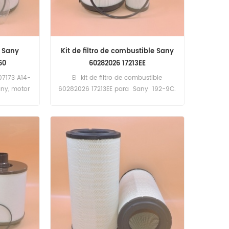
e Sany
Kit de filtro de combustible Sany
60
60282026 17213EE
307173 A14-
El kit de filtro de combustible
ny, motor
60282026 17213EE para Sany 192-9C.