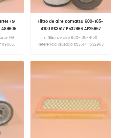
árter FG
Filtro de aire Komatsu 600-185-
9 489605
4100 RS3517 P532966 AF25667
AT178516
árter FG
El filtro de aire 600-185-4100
 489605.
Referencia cruzada RS3517 P532966
AF25667 AT178516 Aplicación para
camiones Ford, Freightliner; Case-
International, Doosan, John Deere,
Komatsu, New Holland Equipment.