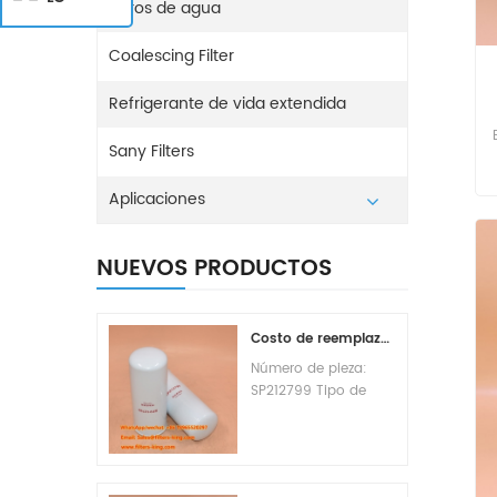
Filtros de agua
Coalescing Filter
Refrigerante de vida extendida
Sany Filters
Aplicaciones
NUEVOS PRODUCTOS
Costo de reemplazo del filtro de combustible SP212799
Número de pieza:
SP212799 Tipo de
pieza: Elemento de
filtro de combustible
Marca: Liugong
Replacement