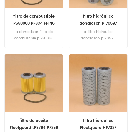
filtro de combustible
filtro hidráulico
P550060 PF834 FF146
donaldson P170597
65-12503-5003
PT23052-MPG HF6847
la donaldson filtro de
la filtro hidraulico
HC2237FDT13H
combustible p550060
donaldson p170597
0660D010BH
referencia cruzada pf834
referencia cruzada
FF146 65-12503-5003
pt23052-mpg HF6847
solicitud de bautz 2000
HC2237FDT13H 0660D010BH.
(guldner 2L79 inglés) .
AL140; AL170; al220,deutz AG
fahr KHD 12.5kva(deutz
F2L310 ing). A12L614;
F12L614; A12L714; BF12L714;
f12l714(inglés no
especificado).volvo
470(inglés no
especificado). B36AB;
filtro de aceite
filtro hidráulico
b36av (inglés no
Fleetguard LF3794 P7259
Fleetguard HF7327
especificado) .