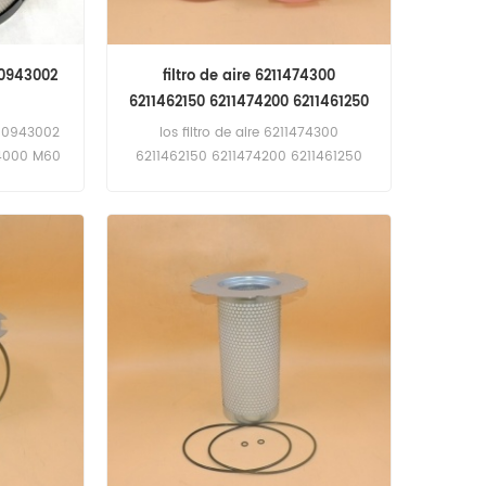
80943002
filtro de aire 6211474300
6211462150 6211474200 6211461250
para atlas copco
 180943002
los filtro de aire 6211474300
 4000 M60
6211462150 6211474200 6211461250
(inglés de
solicitud de atlas copco,
Worthington-Creyssensac rlr ROLLAIR
50 AX 6,RLR ROLLAIR 40 A,RLR ROLLAIR
40 B,RLR ROLLAIR 40 C,RLR ROLLAIR 50
A,RLR ROLLAIR 50 B