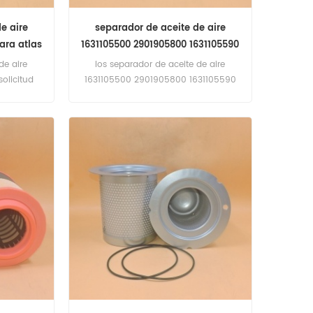
e aire
separador de aceite de aire
ara atlas
1631105500 2901905800 1631105590
AS2524 SAO54080
de aire
los separador de aceite de aire
olicitud
1631105500 2901905800 1631105590
 de aire.
AS2524 sao54080 solicitud de Atlas
Copco compresor de aire.