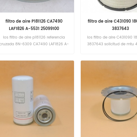
filtro de aire P181126 CA7490
filtro de aire C431090 1
LAF1826 A-5531 25099100
3837643
los filtro de aire p181126 referencia
los filtro de aire C431090
cruzada 8N-6309 CA7490 LAF1826 A-
3837643 solicitud de mtu
5531 25099100 solicitud de oruga
(inglés de 12 V). 4000 M90 
pmg3516 (inglés no especificado) .
16 V).
R1300; R1300G(inglés 3306).
R1300G(inglés C6.6). spf343(inglés
no especificado).