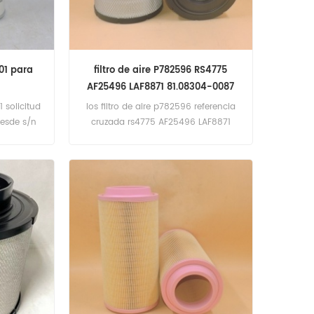
801 para
filtro de aire P782596 RS4775
AF25496 LAF8871 81.08304-0087
1 solicitud
los filtro de aire p782596 referencia
desde s/n
cruzada rs4775 AF25496 LAF8871
sde s/n
81.08304-0087 solicitud de man
e s/n
10.163(D0834LF ing). 10.185(D0834LF
sde s/n
ing). 10.185(D0836LF ing). mercedes
unimog U300; U300A 405.100;
405.120(OM904LA 110kw 150hp
motor).