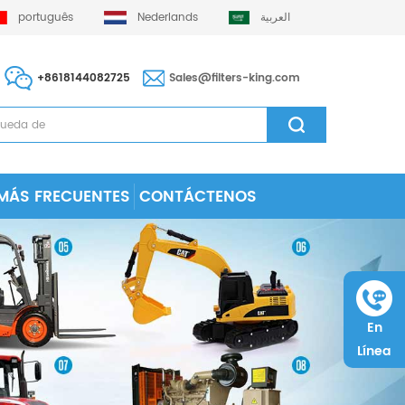
português
Nederlands
العربية
+8618144082725
Sales@filters-king.com
MÁS FRECUENTES
CONTÁCTENOS
En
Línea