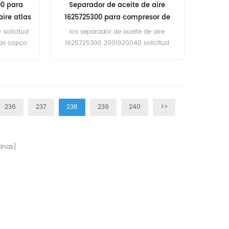
00 para
Separador de aceite de aire
ire atlas
1625725300 para compresor de
aire atlas copco
 solicitud
los separador de aceite de aire
as copco.
1625725300 2901920040 solicitud
para atlas copco GA 55 VSD de s/n
API 660000,GA 75 VSD de s/n API
660000,GA 90 VSD de s/n API
660000.
236
237
238
239
240
>>
inas]