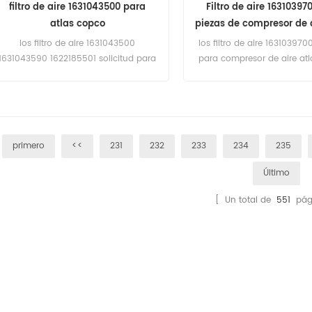
filtro de aire 1631043500 para
Filtro de aire 16310397
atlas copco
piezas de compresor de a
copco
los filtro de aire 1631043500
los filtro de aire 1631039700
1631043590 1622185501 solicitud para
para compresor de aire atl
atlas copco ga 55 de s/n API
507438,GA 55 VSD de s/n API
572446,GA 55 VSD de s/n API
660000,GA 75 de s/n API 507438,GA
37 L VSD+
primero
<<
231
232
233
234
235
Último
[ Un total de
551
pág