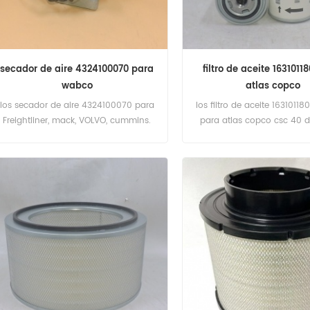
secador de aire 4324100070 para
filtro de aceite 1631011
wabco
atlas copco
los secador de aire 4324100070 para
los filtro de aceite 163101180
Freightliner, mack, VOLVO, cummins.
para atlas copco csc 40 
API100000,CSC 40 IVR de
API100000,CSC 50 desd
API100000,CSC 50 IVR de
API100000.