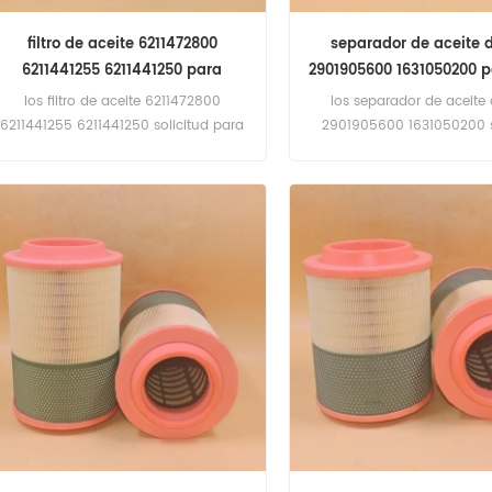
filtro de aceite 6211472800
separador de aceite d
6211441255 6211441250 para
2901905600 1631050200 p
ceccato
copco
los filtro de aceite 6211472800
los separador de aceite 
6211441255 6211441250 solicitud para
2901905600 1631050200 s
cecato dra 100 desde s/n 550099,DRA
para atlas copco compresor
125 desde s/n 550099,DRA 75 desde
s/n 550099,DRA 150,DRA 100 hasta
s/n 550098,DRA 125 hasta s/n
550098.