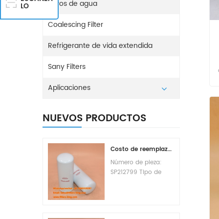
Filtros de agua
LO
Coalescing Filter
Refrigerante de vida extendida
Sany Filters
Aplicaciones
NUEVOS PRODUCTOS
Costo de reemplazo del filtro de combustible SP212799
Número de pieza:
SP212799 Tipo de
pieza: Elemento de
filtro de combustible
Marca: Liugong
Replacement