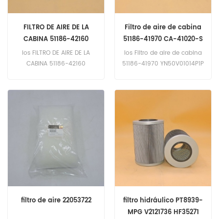
FILTRO DE AIRE DE LA
Filtro de aire de cabina
CABINA 51186-42160
51186-41970 CA-41020-S
KHR27260 PA30141
YN50V01014P1P
los FILTRO DE AIRE DE LA
los Filtro de aire de cabina
VN50W01014P1 PA30081
CABINA 51186-42160
51186-41970 YN50V01014P1P
Número de referencia
Cruz de referencia CA-
cruzada de referencia
41020-S VN50W01014P1
KHR27260 PA30141
PA30081
filtro de aire 22053722
filtro hidráulico PT8939-
MPG V2121736 HF35271