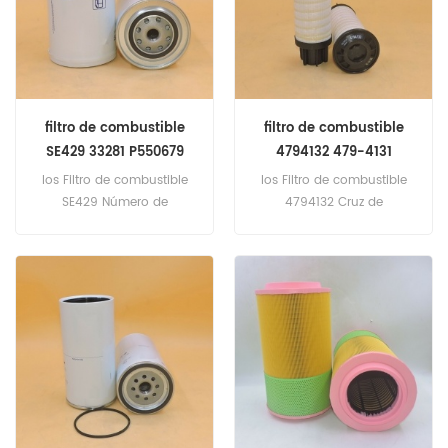
8780XP (motor Cummins
Wirtgen W2100 09.21
8.3L), Case IHC 2470
470kW 639hp (Motor Cat
(motor A504BDT), 2670
C16ATAAC) , Claas Xerion
(motor A504BDT), Koehring
4500 Tipo 782 355kW
5522 (motor Perkins), 7038
483hp (Motor CAT-C13)
(motor Ford Diesel)
filtro de combustible
filtro de combustible
SE429 33281 P550679
4794132 479-4131
FF4077 59407981
SK48748
los Filtro de combustible
los Filtro de combustible
SE429 Número de
4794132 Cruz de
referencia cruzada de
referencia479-4131
referencia 33281 P550679
SK48748
FF4077 59407981,
Aplicaciones para Volvo
FL6, FL6, New Holland 8070,
FX25, FX25, FX28, Hitachi
EX200; EX200-3 (motor
Iveco), EX200W-3 (motor
Iveco), Caterpillar 3306, Fiat
120C, 1355C, 1580, Allis
Chalmers FL20, FL5, FL6,