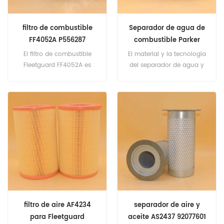
filtro de combustible
Separador de agua de
FF4052A P556287
combustible Parker
03018134
Racor FBO60353 de
El filtro de combustible
El material y la tecnología
repuesto
Fleetguard FF4052A es
del separador de agua y
equivalente a Donaldson
combustible FBO60353 es
P556287, CNH 73403484,
el mismo que el estándar
5801365893, Deutz
original. Número de pieza:
03018134, Baldwin BF884,
FBO60353 Nombre de
Ford 78GB-9150-AA,
parte: Separador de agua y
Massey Ferguson 3621009-
combustible Reemplazar
M1. Número de pieza:
marca: Parker Racor
FF4052A Nombre de parte:
Filtro de combustible
Reemplazar marca:
Fleetguard
filtro de aire AF4234
separador de aire y
para Fleetguard
aceite AS2437 92077601