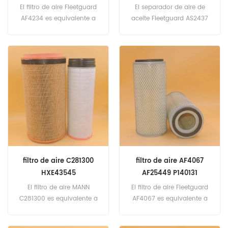
OAS99017
El filtro de aire Fleetguard
El separador de aire de
AF4234 es equivalente a
aceite Fleetguard AS2437
Generalm 94771925,
es equivalente a Ingersoll-
SAKURA A-65510. Número
Rand 92077601, Woodgate
de pieza: AF4234 Nombre
WGOS601, Baldwin
de parte: Filtro de aire
OAS99017. Número de
Reemplazar marca:
pieza: AS2437 Nombre de
Fleetguard
parte: Separador de aire
del aceite Reemplazar
marca: Fleetguard
filtro de aire C281300
filtro de aire AF4067
HXE43545
AF25449 P140131
H650203090100
5048480 C131143
El filtro de aire MANN
El filtro de aire Fleetguard
C281300 es equivalente a
AF4067 es equivalente a
John Deere HXE43545,
Donaldson P140131, MANN
Fendt H650203090100.
C131143, C131144 ... Número