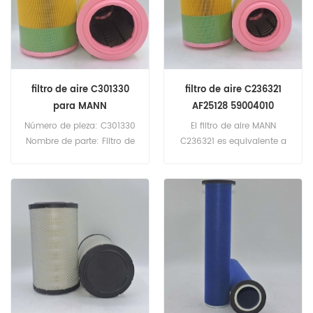
Fleetguard
filtro de aire C301330
filtro de aire C236321
para MANN
AF25128 59004010
10278553
Número de pieza: C301330
El filtro de aire MANN
Nombre de parte: Filtro de
C236321 es equivalente a
aire Reemplazar marca:
Fleetguard AF25128,
MANN
Baldwin RS30168, Hitachi
59004010, Liebherr
10278553, Tada
99707015285. Número de
pieza: C236321 Nombre de
parte: Filtro de aire
Reemplazar marca: MANN