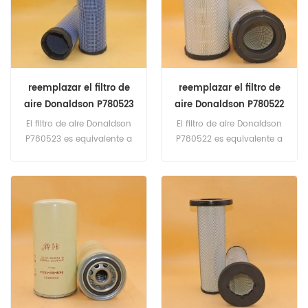
reemplazar el filtro de
reemplazar el filtro de
aire Donaldson P780523
aire Donaldson P780522
El filtro de aire Donaldson
El filtro de aire Donaldson
P780523 es equivalente a
P780522 es equivalente a
Fleetguard AF25618,
Fleetguard AF25957,
Baldwin RS5304, Agco
Baldwin RS3971, Gradall
4270036M1, caja KLH10560,
91343059, AGCO
JCB 32/925402, New
4270035M1, CAT 206-5234,
Holland 87682992, Volvo
JCB 32/925401, John Deere
11110284, CAT 206-5235,
RE171235. Número de pieza:
John Deere RE171236.
P780522 Nombre de la
Número de pieza: P780523
parte: Filtro de aire
Nombre de la parte: Filtro
Reemplace la marca:
de aire Reemplace la
Donaldson
marca: Donaldson