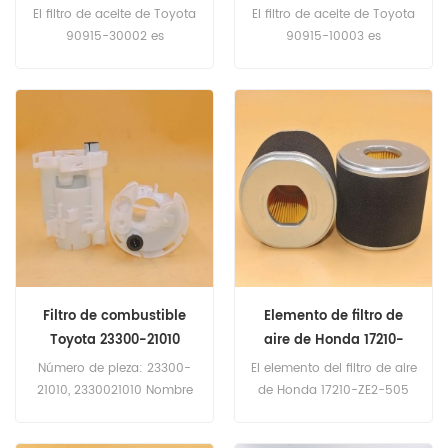
90915-03006
90915-03001
El filtro de aceite de Toyota
El filtro de aceite de Toyota
90915-30002 es
90915-10003 es
equivalente a Fleetgaurd
equivalente a Fleetgaurd
LF3608, Baldwin BD7029,
LF3614, Baldwin B33, GMC
Toyota 90915-03006.
25161880, John Deere
Número de pieza: 90915-
AM107423, Toyota 90915-
30002 Nombre de la parte:
03001. Número de pieza:
Filtro de aceite Reemplazar
90915-10003 Nombre de la
la marca: Toyota
parte: Filtro de aceite
Reemplazar la marca:
Toyota
Filtro de combustible
Elemento de filtro de
Toyota 23300-21010
aire de Honda 17210-
2330021010
ZE2-505 17210ZE2505
Número de pieza: 23300-
El elemento del filtro de aire
21010, 2330021010 Nombre
de Honda 17210-ZE2-505
de la parte: Filtro de
es equivalente a Fleetgaurd
combustible Reemplazar la
AF25473, Honda 17210-ZE2-