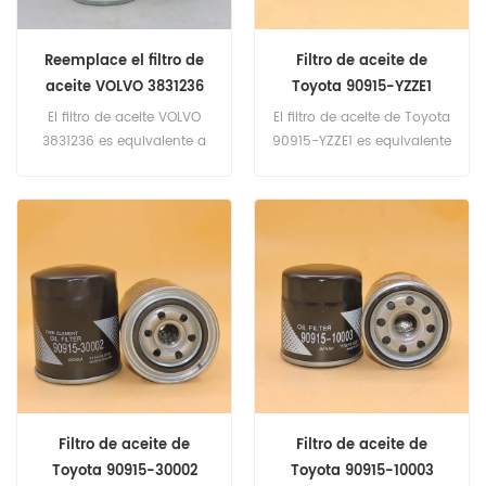
Reemplace el filtro de
Filtro de aceite de
aceite VOLVO 3831236
Toyota 90915-YZZE1
17457469
90080-91058
El filtro de aceite VOLVO
El filtro de aceite de Toyota
3831236 es equivalente a
90915-YZZE1 es equivalente
Fleetgaurd LF4054, Volvo
a FFleetgaurd LF3614,
17457469, CAT 395-1815,
Baldwin B33, Toyota
Donaldson P553771,
90080-91058. Número de
Baldwin B236, caja A44081,
pieza: 90915-YZZE1 Nombre
Deutz 1173430, John Deere
de la parte: Filtro de aceite
AZ22878. Número de pieza:
Reemplazar la marca:
3831236 Nombre de la
Toyota
parte: Filtro de aceite
Reemplazar la marca:
VOLVO
Filtro de aceite de
Filtro de aceite de
Toyota 90915-30002
Toyota 90915-10003