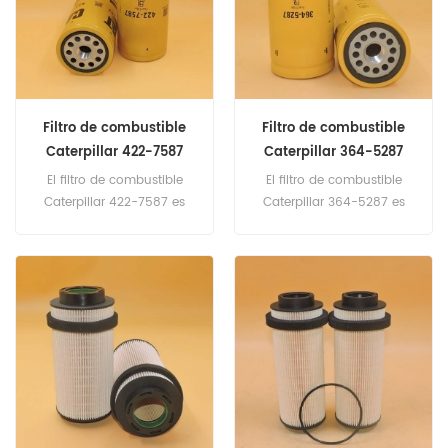
Perkins
Parker Racor
Filtro de combustible
Filtro de combustible
Caterpillar 422-7587
Caterpillar 364-5287
4227587
3645287
El filtro de combustible
El filtro de combustible
Caterpillar 422-7587 es
Caterpillar 364-5287 es
equivalente a Fleetguard
equivalente a Donaldson
FF5317, Caterpillar 1R-0755.
P551313. Número de parte:
Número de pieza: 422-
364-5287, 3645287
7587, 4227587 Nombre de
Nombre de la parte: Filtro
la parte: Filtro de
de combustible Marca:
combustible Marca:
Caterpillar
Caterpillar