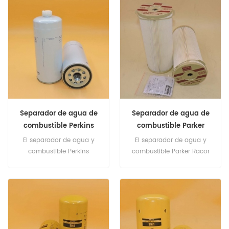
de la parte: Filtro hidráulico
una oficina de exportación
Marca: AGCO
ubicada en la ciudad de
Xiamen. Número de parte:
343-5527, 3435527
Nombre de la parte: BOWL
AS FUEL Marca: Caterpillar
Separador de agua de
Separador de agua de
combustible Perkins
combustible Parker
4759205
Racor 2020SM
El separador de agua y
El separador de agua y
combustible Perkins
combustible Parker Racor
4759205 es equivalente a
2020SM es equivalente a
Fleetguard FF5317, Perkins
Fleetguard FS20201, Baldwin
1R-0755. Número de pieza:
P552023. Número de pieza:
4759205 Nombre de la
2020SM Nombre de la
parte: Separador de agua
parte: Separador de agua
de combustible Marca:
de combustible Marca: