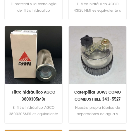
El material y la tecnología
El filtro hidráulico AGCO
del filtro hidráulico
4312614M1 es equivalente a
6231527M1 de AGCO es el
Fleetguard HF29081.
mismo que el estándar
Número de pieza:
genuino. Número de pieza:
4312614M1 Nombre de la
6231527M1 Nombre de la
parte: Filtro hidráulico
parte: Filtro hidráulico
Marca: AGCO
Marca: AGCO
Filtro hidráulico AGCO
Caterpillar BOWL COMO
3800305M91
COMBUSTIBLE 343-5527
3435527
El filtro hidráulico AGCO
Nuestra propia fábrica de
3800305M91 es equivalente
separadores de agua y
a MANN H69 / 1. Número de
combustible local en la
pieza: 3800305M91 Nombre
ciudad de Wenzhou, tiene