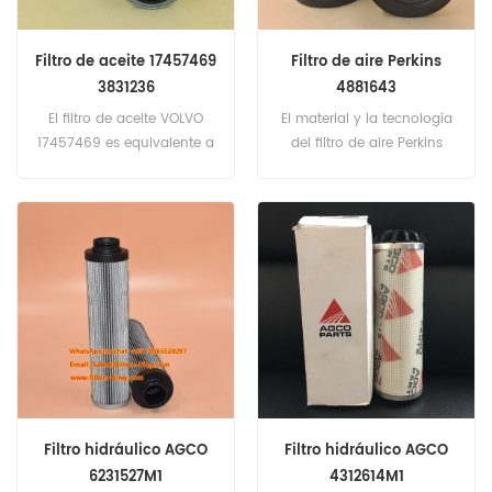
Filtro de aceite 17457469
Filtro de aire Perkins
3831236
4881643
El filtro de aceite VOLVO
El material y la tecnología
17457469 es equivalente a
del filtro de aire Perkins
Fleetguard LF4054,
4881643 es el mismo que
Donaldson P553771, VOLVO
el estándar genuino.
3831236, Baldwin B236,
Número de pieza: 4881643
estuche A44081, Deutz
Nombre de la parte: Filtro
1173430, John Deere
de aire Marca: Perkins
AZ22878. Número de pieza:
17457469 Nombre de la
parte: Filtro de aceite
Marca: VOLVO
Filtro hidráulico AGCO
Filtro hidráulico AGCO
6231527M1
4312614M1