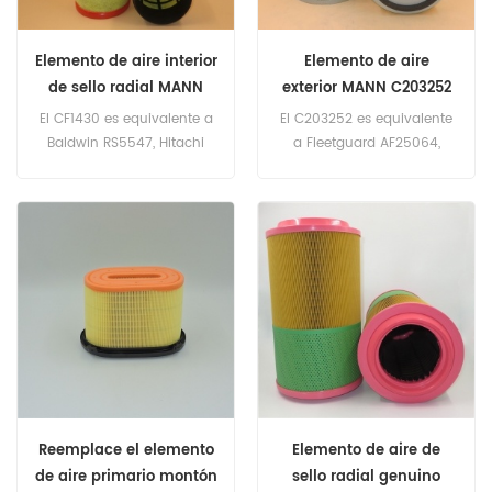
Elemento de aire interior
Elemento de aire
de sello radial MANN
exterior MANN C203252
CF1430
El CF1430 es equivalente a
El C203252 es equivalente
Baldwin RS5547, Hitachi
a Fleetguard AF25064,
59004050, MANN
Baldwin PA2405, Atlas
4574556159, SF SL81287.
Copco 16192487, Fiat Group
Número de parte: CF1430
4776902, Mercedes Benz
Nombre de parte: filtro de
130941802, Volvo 7362224.
aire Marca: MANN
Número de parte: C203252
Nombre de parte: filtro de
aire Marca: MANN
Reemplace el elemento
Elemento de aire de
de aire primario montón
sello radial genuino