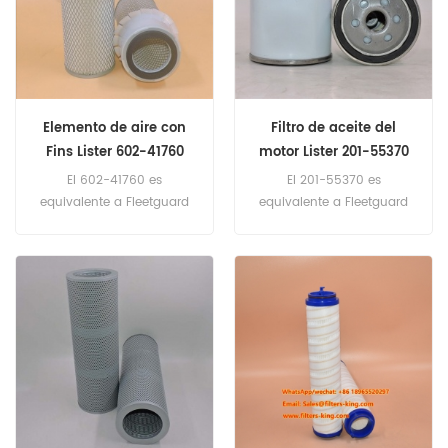
Elemento de aire con
Filtro de aceite del
Fins Lister 602-41760
motor Lister 201-55370
60241760
20155370
El 602-41760 es
El 201-55370 es
equivalente a Fleetguard
equivalente a Fleetguard
AF435KM, Donaldson
LF3460, Baldwin BT223,
SMP181050, Allis Chalmers
Chrysler 2647020, Onan
2103129, Case 542276,
122-0645, Toyota 15601-
Caterpillar 9Y6839, Clark
13051. Número de parte:
1642645. Número de parte:
201-55370, 20155370
602-41760, 60241760
Nombre de parte: filtro de
Nombre de parte: filtro de
aceite Marca: Lister
aire Marca: Lister