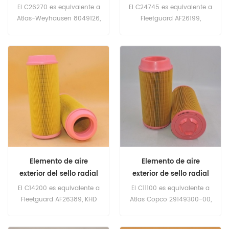
MAPN C26270
MANN C24745
El C26270 es equivalente a
El C24745 es equivalente a
Atlas-Weyhausen 8049126,
Fleetguard AF26199,
Bomag 5821494, Sullair
Baldwin RS5535, Iveco
274256, Wirtgen 2142670,
2992388, 42553258.
Fleetguard AF4193. Número
Número de parte: C24745
de parte: C26270 Nombre
Nombre de parte: filtro de
de parte: filtro de aire
aire Marca: MANN
Marca: MANN
Elemento de aire
Elemento de aire
exterior del sello radial
exterior de sello radial
MANN C14200
MANN C11100
El C14200 es equivalente a
El C11100 es equivalente a
Fleetguard AF26389, KHD
Atlas Copco 29149300-00,
(KLOCKNER-HUMBOLDT-
KHD 1319141, Worthington
DEUTZ) 1319142, Baldwin
6211455100, Fleetguard