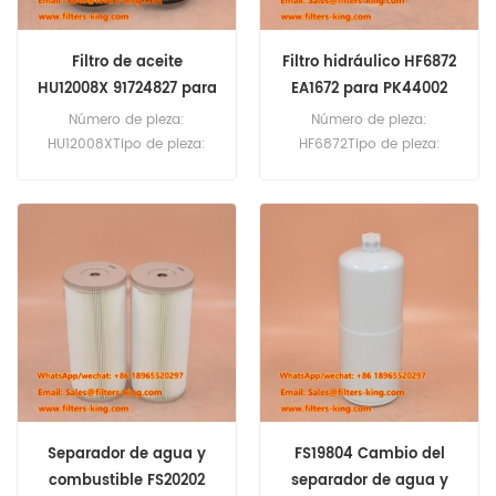
Filtro de aceite
Filtro hidráulico HF6872
HU12008X 91724827 para
EA1672 para PK44002
CR10.90
Número de pieza:
Número de pieza:
HU12008XTipo de pieza:
HF6872Tipo de pieza:
Filtro de aceiteMarca:
Elemento de filtro
Reemplazo de Mann
hidráulicoMarca:
HummelCantidad mínima
Reemplazo de
de pedido: 60 piezasFiltro
FleetguardCantidad
de aceite HU12008X
mínima de pedido: 60
Referencia cruzada
piezasReferencia cruzada
91724827 Uso para New
del filtro hidráulico HF6872
Holland CR10.90 FR650
EA1672 Uso para Craces
FR850 T9.470 T9.480
Palfinger PK44002.
T9.520.
Separador de agua y
FS19804 Cambio del
combustible FS20202
separador de agua y