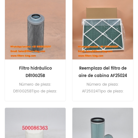
mínima de pedido: 60
ReplacementCantidad
piezas
mínima de pedido: 20
piezas
Filtro hidráulico
Reemplazo del filtro de
D810G25B
aire de cabina AF25024
Intercambiador V3.0510-
Número de pieza:
Número de pieza:
18 D03A25GBV
D810G25BTipo de pieza:
AF25024Tipo de pieza:
Filtro hidráulicoMarca:
Filtro de aire de
Reemplazo de
cabinaMarca: Reemplazo
FiltrecCantidad mínima de
de FleetguardCantidad
pedido: 60 piezas
mínima de pedido: 20
piezas