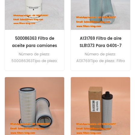
500086363 Filtro de
A131769 Filtro de aire
aceite para camiones
SL81373 Para G40S-7
Número de pieza:
Número de pieza:
500086363Tipo de pieza:
A131769Tipo de pieza: Filtro
Filtro de aceiteMarca: Iveco
de aire (usado
ReemplazoCantidad
conA131768)Marca:
mínima de pedido: 60
Reemplazo
piezas500086363 Filtro de
DoosanCantidad mínima
aceite Referencia cruzada
de pedido: 20
72516587 BT7237 4897898
piezasA131769 Filtro de aire
Uso para Iveco ML100E18
Referencia cruzada SL81373
ML100E19 ML100E21 ML110EL18
Uso para Doosan D35S-2
ML110EL20,etc.
D40S-2 D40SC D40SC-2
D40SC-5 D45S-2 G40S-7
G45S-7.