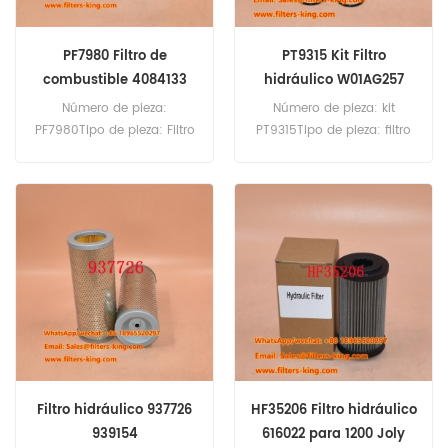
PF7980 Filtro de
PT9315 Kit Filtro
combustible 4084133
hidráulico W01AG257
para motor
Número de pieza:
Número de pieza: kit
PF7980Tipo de pieza: Filtro
PT9315Tipo de pieza: filtro
de combustibleMarca:
hidráulicoMarca: reemplazo
reemplazo de BaldwinMOQ:
de BaldwinMOQ: 60pcs
60pcsPF7980 Filtro de
combustible equivalente a
4084133 para el motor
Cummins.
Filtro hidráulico 937726
HF35206 Filtro hidráulico
939154
616022 para 1200 Joly