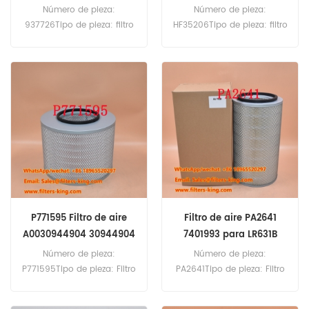
Número de pieza:
Número de pieza:
937726Tipo de pieza: filtro
HF35206Tipo de pieza: filtro
hidráulicoMarca:
hidráulicoMarca:
Reemplazo de ParkerMOQ:
Reemplazo de
60pcs
FleetGuardMOQ: 60pcs
HF35206 Referencia
cruzada de filtro hidráulico
616022 Uso para Menzi-
Muck 1200 Joly, 1300 Joly,
1300 Super Joly.
P771595 Filtro de aire
Filtro de aire PA2641
A0030944904 30944904
7401993 para LR631B
para 1224AF
LR631C
Número de pieza:
Número de pieza:
P771595Tipo de pieza: Filtro
PA2641Tipo de pieza: Filtro
de aireMarca: reemplazo de
de aireMarca: reemplazo de
DonaldsonMOQ:
BaldwinMOQ: 20pcsFiltro de