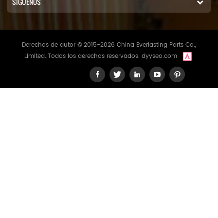
SÍGUENOS
de:Eficiencia del sistema
mejorada y
longevidadCostos de
mantenimiento reducidos y
Derechos de autor © 2015-2026 China Everlasting Parts Co.,
tiempo de
inactividadAmplia gama
Limited..Todos los derechos reservados.
dyyseo.com
de aplicaciones y
compatibilidadBeneficiosPa
ra los minoristas,
proveedores de servicios
posteriores a la venta y
mayoristas, nuestros filtros
hidráulicos ofrecen una
solución confiable y
rentable Al almacenar
nuestro filtro ST1757, puede
satisfacer las necesidades
de una amplia gama de
clientes y asegurarse de
que reciban productos de
alta calidad Nuestros filtros