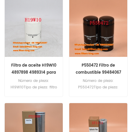
20pcsP771595 Referencia
aire PA2641 Referencia
cruzada de filtro de aire
cruzada 7401993 Uso para
A0030944904 30944904
Liebherr LR631B LR631C
Uso para Mercedes-Benz
PR731C PR751.
1222 1224AF 1226AF 1227A
1234AF 1422 1424 1424L
1426LS 1427F 1622 1714K
17221S 1722 1726.
Filtro de aceite H19W10
P550472 Filtro de
4897898 4989314 para
combustible 99484067
QSF3.8
para Eurotech 190e24
Número de pieza:
Número de pieza:
H19W10Tipo de pieza: filtro
P550472Tipo de pieza:
de aceiteMarca: reemplazo
Filtro de combustibleMarca:
de HengstMOQ:
reemplazo de
60pcsReferencia cruzada
DonaldsonMOQ:
de filtro de aceite H19W10
60pcsP550472 Filtro de
4897898 4989314 Uso
combustible equivalente a
para Cummins 4ISBE ISB6
99484067 para camiones