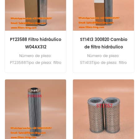
7E6C320 QSF3 8.
Iveco Eurotech con motor
cursor.
PT23588 Filtro hidráulico
ST1413 300820 Cambio
W04AX312
de filtro hidráulico
Número de pieza:
Número de pieza:
PT23588Tipo de pieza: filtro
ST1413Tipo de pieza: filtro
hidráulicoMarca: reemplazo
hidráulicoMarca:
de BaldwinMOQ: 60pcs
Reemplazo de
FleetGuardMOQ: 60pcs