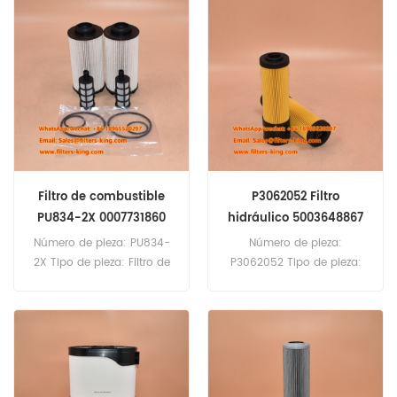
60pcs S2340-11510 Filtro de
60pcs R160C25B Referencia
combustible equivalente a
cruzada de filtro hidráulico
BF7967 FF5138 2446U175S3
724670 Uso para Manitou
Uso para Hino 13 B, Ho 6 CT,
MRT 1330, MRT 1430, MRT
Ho 7 C, Ho 7 D, J 07 C, J 08
1440, MRT 1540, MRT 1542.
C, Wo 6 D.
Filtro de combustible
P3062052 Filtro
PU834-2X 0007731860
hidráulico 5003648867
para Lexion 620
para HR16
Número de pieza: PU834-
Número de pieza:
2X Tipo de pieza: Filtro de
P3062052 Tipo de pieza:
combustible marca:
Filtro hidráulico marca:
reemplazo de Mann
reemplazo de argo hytos
Hummel MOQ: 60pcs
MOQ: 60pcs P3062052
Aplicación: Claas 7700,
Referencia cruzada de filtro
Lexion 620, Lexion 630,
hidráulico 5003648867
Lexion 650, Lexion 6600.
Uso para Schaeff HML 40a,