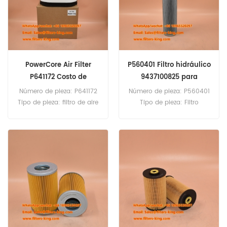
HR 12, HR 14, HR 16, HR 2, SKL
811, SKL 820, SKL 832, SKL
833, SKL 835, SKL 841A, SKL
851A, SKL 851B , SKL 873SKS
631, SKS 633.
PowerCore Air Filter
P560401 Filtro hidráulico
P641172 Costo de
9437100825 para
reemplazo
AT422E/T
Número de pieza: P641172
Número de pieza: P560401
Tipo de pieza: filtro de aire
Tipo de pieza: Filtro
PowerCore marca:
hidráulico marca:
reemplazo de Donaldson
reemplazo de Donaldson
MOQ: 20pcs
MOQ: 60pcs Aplicación:
Grove AT422E/T.