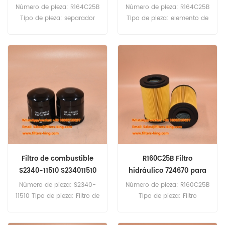
Número de pieza: R164C25B
Número de pieza: R164C25B
Tipo de pieza: separador
Tipo de pieza: elemento de
de agua de combustible
filtro hidráulico marca:
Brand: Reemplazo de Parker
reemplazo de filtrec MOQ:
Racor MOQ: 60pcs
60pcs
Filtro de combustible
R160C25B Filtro
S2340-11510 S234011510
hidráulico 724670 para
para motor de
MRT 1330
Número de pieza: S2340-
Número de pieza: R160C25B
camiones
11510 Tipo de pieza: Filtro de
Tipo de pieza: Filtro
combustible marca:
hidráulico marca:
reemplazo de hino MOQ:
reemplazo de filtrec MOQ: