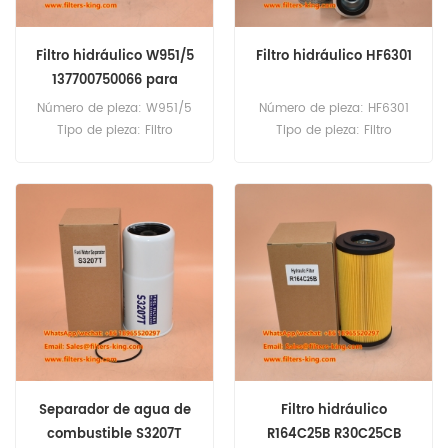
Filtro hidráulico W951/5
Filtro hidráulico HF6301
137700750066 para
CS100 CS42
Número de pieza: W951/5
Número de pieza: HF6301
Tipo de pieza: Filtro
Tipo de pieza: Filtro
hidráulico marca:
hidráulico Brand:
reemplazo de Mann MOQ:
Reemplazo de FleetGuard
60pcs Filtro hidráulico
MOQ: 60pcs
W951/5 Referencia cruzada
137700750066 Uso para el
caso CS100 CS42 CS63
CS64 CS64A CS68 CS68A
CS75 CS75A CS78 CS80
CS86 CS90 CS94.
Separador de agua de
Filtro hidráulico
combustible S3207T
R164C25B R30C25CB