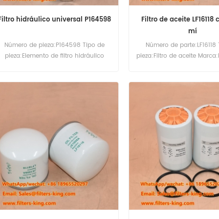
Filtro hidráulico universal P164598
Filtro de aceite LF16118
mí
Número de pieza:P164598 Tipo de
Número de parte:LF16118 
pieza:Elemento de filtro hidráulico
pieza:Filtro de aceite Marca
Marca:Donaldson Replacement
Replacement MOQ:60 p
Cantidad mínima de pedido:60pcs