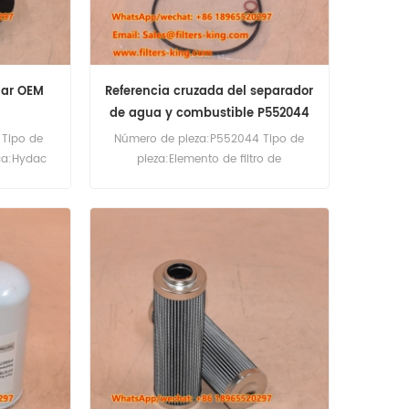
ndar OEM
Referencia cruzada del separador
de agua y combustible P552044
 Tipo de
Número de pieza:P552044 Tipo de
rca:Hydac
pieza:Elemento de filtro de
ínima de
combustible diésel Marca:Reemplazo
de Donaldson Cantidad mínima de
pedido:60 piezas