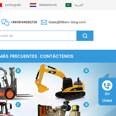
português
Nederlands
العربية
+8618144082725
Sales@filters-king.com
MÁS FRECUENTES
CONTÁCTENOS
En
Línea