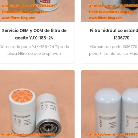
Servicio OEM y ODM de filtro de
Filtro hidráulico está
aceite YJX-186-2N
1336770
Número de parte:YJX-186-2N Tipo de
Número de parte:1336770
pieza:Filtro de aceite spin-on
pieza:Filtro hidráulico Ma
Marca:Yuchai Replacement Cantidad
Replacement Cantidad m
mínima de pedido:60pcs
pedido:60pcs