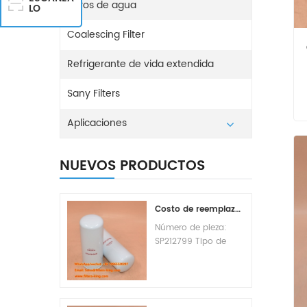
Filtros de agua
LO
Coalescing Filter
Refrigerante de vida extendida
Sany Filters
Aplicaciones
NUEVOS PRODUCTOS
Costo de reemplazo del filtro de combustible SP212799
Número de pieza:
SP212799 Tipo de
pieza: Elemento de
filtro de combustible
Marca: Liugong
Replacement