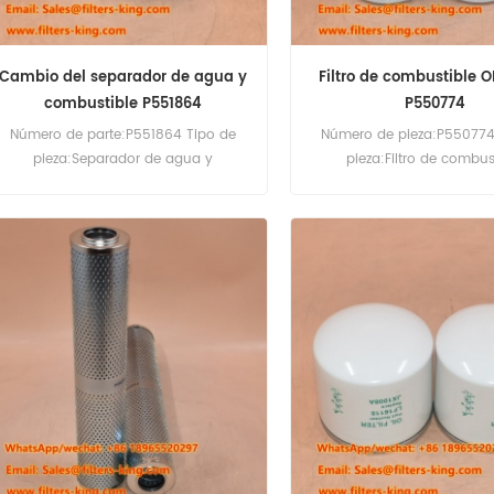
Cambio del separador de agua y
Filtro de combustible
combustible P551864
P550774
Número de parte:P551864 Tipo de
Número de pieza:P550774
pieza:Separador de agua y
pieza:Filtro de combus
combustible Spin-On
Marca:Donaldson Repla
Marca:Donaldson Replacement
Cantidad mínima de pedi
Cantidad mínima de pedido:60pcs