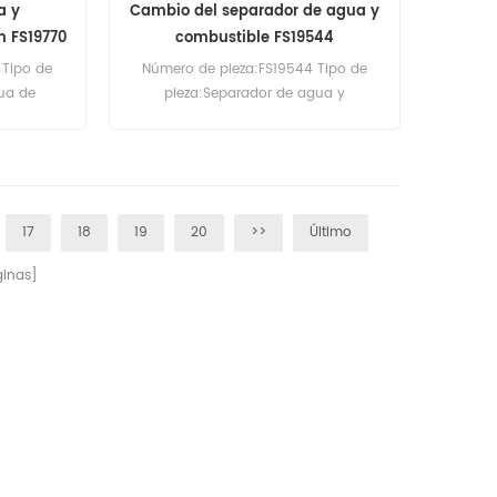
a y
Cambio del separador de agua y
n FS19770
combustible FS19544
 Tipo de
Número de pieza:FS19544 Tipo de
ua de
pieza:Separador de agua y
On
combustible Marca:Fleetguard
cement
Replacement MOQ:60pcs
do:60pcs
17
18
19
20
>>
Último
inas]