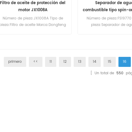
Filtro de aceite de protección del
Separador de agu
motor JX1008A
combustible tipo spin-o
Número de pieza:JX1008A Tipo de
Número de pieza:FS19770
pieza:Filtro de aceite Marca:Dongfeng
pieza:Separador de ag
Motor Replacement MOQ:60 piezas
combustible Spin-
Marca:Fleetguard Repla
Cantidad mínima de pedi
primero
<<
11
12
13
14
15
16
[ Un total de
550
pág