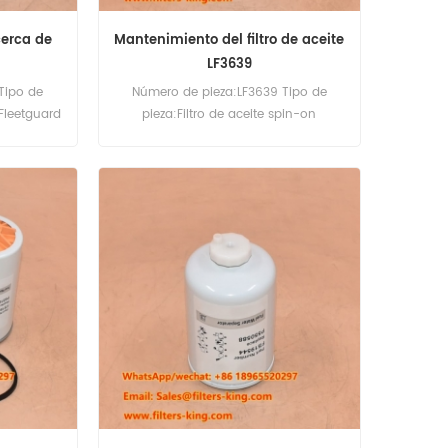
 cerca de
Mantenimiento del filtro de aceite
LF3639
Tipo de
Número de pieza:LF3639 Tipo de
:Fleetguard
pieza:Filtro de aceite spin-on
iezas
Marca:Fleetguard Replacement
MOQ:60pcs