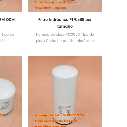
 OEM ODM
Filtro hidráulico P170588 por
tamaño
 Tipo de
Número de pieza:P170588 Tipo de
tible
pieza:Cartucho de filtro hidráulico
cement
Marca:Donaldson Replacement
do:60pcs
Cantidad mínima de pedido:60pcs