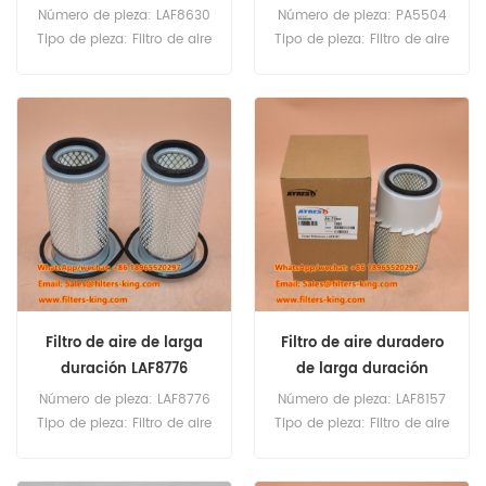
Número de pieza: LAF8630
Número de pieza: PA5504
Tipo de pieza: Filtro de aire
Tipo de pieza: Filtro de aire
Marca: Luberfiner Repuesto
Marca: Baldwin
Cantidad mínima de
Replacement Cantidad
pedido: 20 unidades
mínima de pedido: 20
unidades
Filtro de aire de larga
Filtro de aire duradero
duración LAF8776
de larga duración
LAF8157
Número de pieza: LAF8776
Número de pieza: LAF8157
Tipo de pieza: Filtro de aire
Tipo de pieza: Filtro de aire
Marca: Luberfiner Repuesto
Marca: Luberfiner Repuesto
Cantidad mínima de
Cantidad mínima de