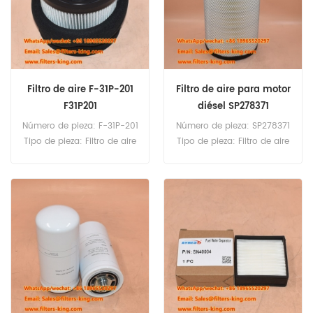
Filtro de aire F-31P-201
Filtro de aire para motor
F31P201
diésel SP278371
Número de pieza: F-31P-201
Número de pieza: SP278371
Tipo de pieza: Filtro de aire
Tipo de pieza: Filtro de aire
Marca: Solberg
Marca: Liugong
Replacement Cantidad
Replacement Cantidad
mínima de pedido: 20
mínima de pedido: 20
unidades
unidades