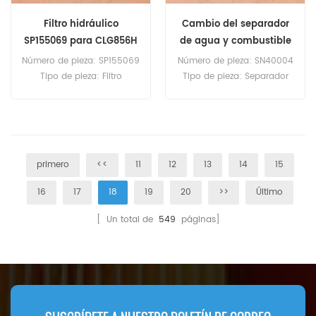
Filtro hidráulico
Cambio del separador
SP155069 para CLG856H
de agua y combustible
SN40004
Número de pieza: SP155069
Número de pieza: SN40004
Tipo de pieza: Filtro
Tipo de pieza: Separador
hidráulico Marca: Liugong
de agua y combustible
Replacement Cantidad
Marca: Hifi Replacement
mínima de pedido: 60
Cantidad mínima de
unidades Compatibilidad:
pedido: 60 unidades
Liugong CLG856H.
primero
<<
11
12
13
14
15
16
17
18
19
20
>>
Último
[ Un total de
549
páginas]