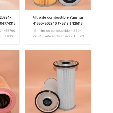
120324-
Filtro de combustible Yanmar
004774315
41650-502340 F-5213 SN25118
0324-55760
El filtro de combustible 41650-
18 PF986
502340 Referencia cruzada F-5213
licación
SN25118 Aplicación para equipos
motores
Yanmar .
r.