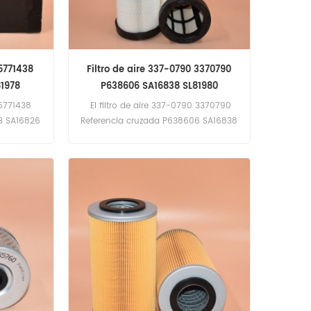
 5771438
Filtro de aire 337-0790 3370790
81978
P638606 SA16838 SL81980
 5771438
El filtro de aire 337-0790 3370790
3 SA16826
Referencia cruzada P638606 SA16838
terpillar
SL81980 Aplicación para Caterpillar
,962M.
950GC,950K,950M,962K,962M.