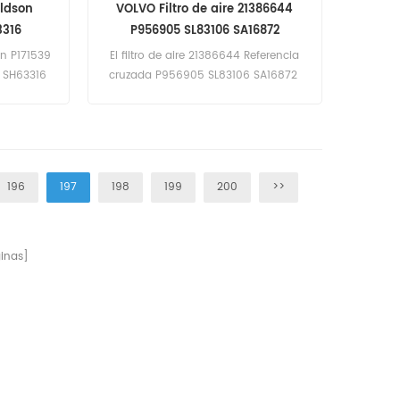
aldson
VOLVO Filtro de aire 21386644
3316
P956905 SL83106 SA16872
375
on P171539
El filtro de aire 21386644 Referencia
1 SH63316
cruzada P956905 SL83106 SA16872
icación
Aplicación para equipos VOLVO, SES
ou.
VANDERHAVE, ATLAS COPCO, ROPA,
ALBACH.
196
197
198
199
200
>>
inas]