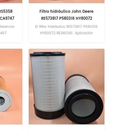
 RS5358
Filtro hidráulico John Deere
 CA9747
RE573817 P580316 HY80072
RE345391
eferencia
El filtro hidráulico RE573817 P580316
4457
HY80072 RE345391 Aplicación
licación
paraJohn Deere
s-Benz.
8245R,8270R,8295R,8320R,8345R,8370
R.