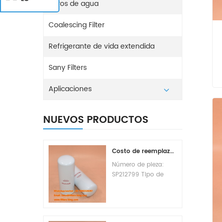
Filtros de agua
Coalescing Filter
Refrigerante de vida extendida
Sany Filters
Aplicaciones
NUEVOS PRODUCTOS
Costo de reemplazo del filtro de combustible SP212799
Número de pieza:
SP212799 Tipo de
pieza: Elemento de
filtro de combustible
Marca: Liugong
Replacement