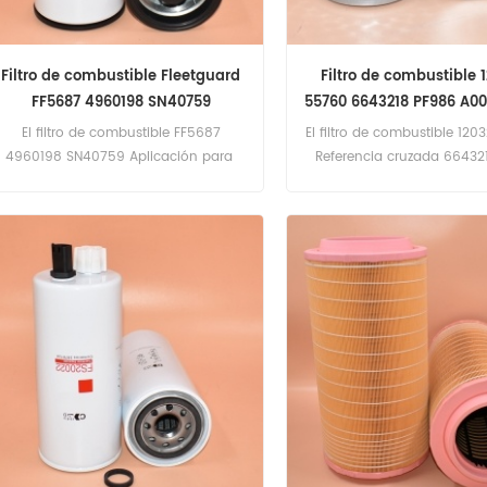
Filtro de combustible Fleetguard
Filtro de combustible 
FF5687 4960198 SN40759
55760 6643218 PF986 A0
P550745
El filtro de combustible FF5687
El filtro de combustible 12
4960198 SN40759 Aplicación para
Referencia cruzada 66432
equipos Cummins, Dongfeng.
A0004774315 P550745 Ap
para equipos Komatsu; 
Volvo-Penta, Yanma