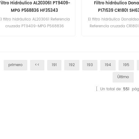
Filtro Hidráulico AL203061 PT9409-
Filtro hidráulico Don
MPG P568836 HF35343
P171539 CR1801 SH6
2754374M1 R2754
El filtro hidráulico AL203061 Referencia
El filtro hidráulico Donalds
cruzada PT9409-MPG P568836
Referencia cruzada CR180
HF35343 HD804X Aplicación para
2754374M1 R2754375 Apl
tractores John Deere.
para equipos Manit
primero
<<
191
192
193
194
195
Último
[ Un total de
551
pág