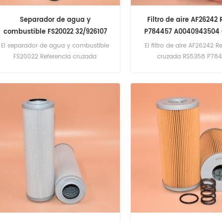
Separador de agua y
Filtro de aire AF26242
combustible FS20022 32/926107
P784457 A0040943504
3978134 SN40643 SK3068
El separador de agua y combustible
El filtro de aire AF26242 R
FS20022 Referencia cruzada
cruzada RS5358 P78
32/926107 3978134 SN40643 SK3068
A0040943504 CA9747 Ap
Aplicación para Cummins, JCB,
para camiones Mercede
Genset, Hobart, Jbt Aerotech
Equipment.