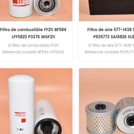
Filtro de combustible FF211 BF584
Filtro de aire 577-1438
LFF5823 P3376 WGF211
P635773 SA16826 SL
El filtro de combustible FF211
El filtro de aire 577-1438
Referencia cruzada BF584 LFF5823
Referencia cruzada P63577
P3376 WGF211 Aplicación para
SL81978 Aplicación para Ca
equipos de pavimentación
950GC,950K,950M,962K
Caterpillar.