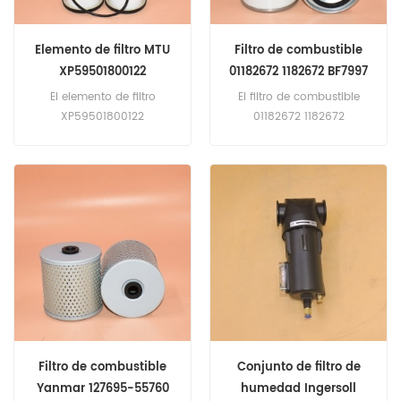
Elemento de filtro MTU
Filtro de combustible
XP59501800122
01182672 1182672 BF7997
XP59501800123
P502536 WDK962/1
El elemento de filtro
El filtro de combustible
FF5702
XP59501800122
01182672 1182672
XP59501800123 Aplicación
Referencia cruzada BF7997
para Equipos MTU .
P502536 WDK962/1 FF5702
Aplicación para tractores
Fendt; Equipo Volvo.
Filtro de combustible
Conjunto de filtro de
Yanmar 127695-55760
humedad Ingersoll