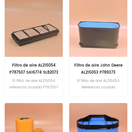
Aplicación para tractores
para JohnDeere
John Deere.
6090MC,6105M,6110M,6115R,
6120R,6135R,6150M,6630PRE
MIUM,6930PREMIUM,7530PRE
MIUM.
Filtro de aire AL215054
Filtro de aire John Deere
P787507 SA16774 SL82073
AL215053 P789373
WAI104397
SA16773 SL82071
El filtro de aire AL215054
El filtro de aire AL215053
WAI104396
referencia cruzada P787507
Referencia cruzada
SA16774 SL82073
P789373 SA16773 SL82071
WAI104397 aplicación
WAI104396 Aplicación
para John Deere
para John Deere
6135M,6135R,6140M,6140R,61
6135M,6135R,6140M,6140R,61
45R,6215R,6R165,6R185,R402
45R,6215R,6R165,6R185,R402
3,R4040 I,R4050 I.
3,R4040 I,R4050 I.