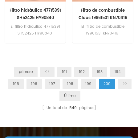
Filtro hidráulico 47715391
Filtro de combustible
SH52425 HY90840
Claas 19961531 KN70416
El filtro hidráulico 47715391
El filtro de combustible
SH52425 HY90840
19961531 KN70416
Aplicación para el caso
Aplicación para Claas
CVX270OPTUM,New Holland
JAGUAR 840, JAGUAR 850,
PUMA185.T6.120 ELECTRO
JAGUAR 860, JAGUAR 870.
COMMAND,T6.140 ELECTRO
COMMAND,T7.275,T7.290.
primero
<<
191
192
193
194
195
196
197
198
199
200
>>
Último
[ Un total de
549
páginas]