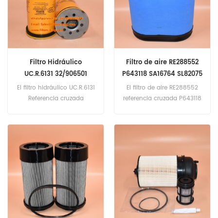
Filtro Hidráulico
Filtro de aire RE288552
UC.R.6131 32/906501
P643118 SA16764 SL82075
SH76131RETOUR HY17035
El filtro hidráulico UC.R.6131
El filtro de aire RE288552
50044272
Referencia cruzada
referencia cruzada P643118
32/906501 SH76131RETOUR
SA16764 SL82075
HY17035 50044272
aplicación para John
Aplicación para JCB 530-
Deere
120,530-120 TURBO,537-
7310R,7R210,7R230,7R250,7R
130,JUNGHEINRICH DFG 40-
270,7R290,7R310,7R330,7R35
50,BOMFORD EPAREUSE.
0.