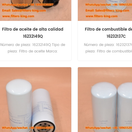
Filtro de aceite de alta calidad
Filtro de combustible d
16232149Q
16232137C
Número de pieza: 16232149Q Tipo de
Número de pieza: 16232137
pieza: Filtro de aceite Marca:
pieza: Filtro de combustib
Baudouin Replacement Cantidad
Baudouin Replacement C
mínima de pedido: 60 unidades
mínima de pedido: 60 u
Compatibilidad: Baudouin 6M11-
G150/5 6M11G165/5 6M11-G2D0/S
6M11-G4D0/S 6M16. Weichai WP6
WP7.