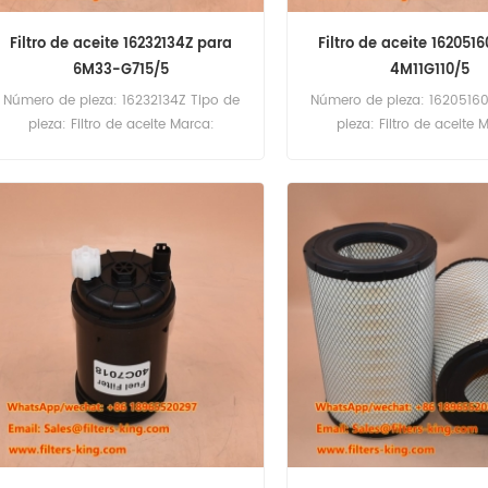
Filtro de aceite 16232134Z para
Filtro de aceite 162051
6M33-G715/5
4M11G110/5
Número de pieza: 16232134Z Tipo de
Número de pieza: 16205160
pieza: Filtro de aceite Marca:
pieza: Filtro de aceite 
Baudouin Replacement Cantidad
Baudouin Replacement C
mínima de pedido: 60 unidades
mínima de pedido: 60 u
Compatibilidad: Baudouin 6M33-
16205160E Filtro de aceite 
G715/5.
cruzada P553771 LF4054 
Baudouin 4M11G110/5 6M1
6M16-G350/5 6M16-G4D0
G6D0/S.