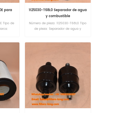
60E para
1125030-T68L0 Separador de agua
y combustible
E Tipo de
Número de pieza: 1125030-T68L0 Tipo
Marca:
de pieza: Separador de agua y
antidad
combustible Marca: Dongfeng
nidades
Repuesto Cantidad mínima de
Referencia
pedido: 60 unidades
Uso para
6-G2D0/S
/S 6M16-