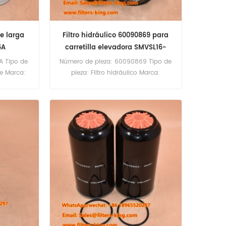
de larga
Filtro hidráulico 60090869 para
6A
carretilla elevadora SMVSL16-
1200B
A Tipo de
Número de pieza: 60090869 Tipo de
le Marca:
pieza: Filtro hidráulico Marca:
antidad
Konecranes Repuesto Cantidad
nidades
mínima de pedido: 60 unidades
Compatibilidad: Konecranes SMVSL16-
1200B.