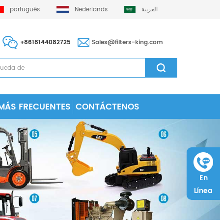
português
Nederlands
العربية
+8618144082725
Sales@filters-king.com
MÁS FRECUENTES
CONTÁCTENOS
En
Línea