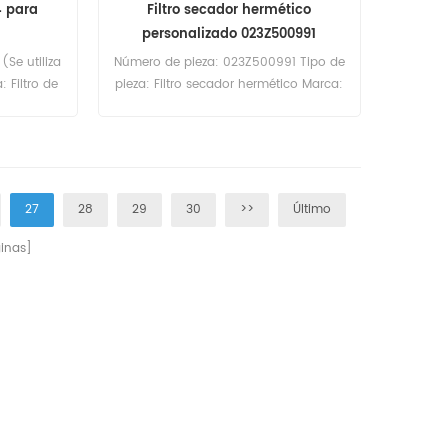
4 para
Filtro secador hermético
personalizado 023Z500991
Se utiliza
Número de pieza: 023Z500991 Tipo de
 Filtro de
pieza: Filtro secador hermético Marca:
lacement
Danfoss Repuesto Cantidad mínima
ido: 20
de pedido: 60 unidades
40C5854
2 Uso para
856N.
27
28
29
30
>>
Último
inas]