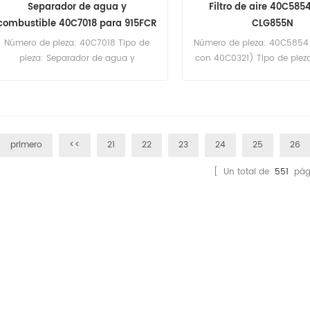
Separador de agua y
Filtro de aire 40C585
combustible 40C7018 para 915FCR
CLG855N
Número de pieza: 40C7018 Tipo de
Número de pieza: 40C5854 (
pieza: Separador de agua y
con 40C0321) Tipo de pieza:
combustible Marca: Liugong
aire Marca: Liugong Rep
Replacement Cantidad mínima de
Cantidad mínima de ped
pedido: 60 unidades 40C7018
unidades Filtro de aire 
Separador de agua y combustible.
Referencia cruzada R00421
Referencia cruzada. Uso para Liugong
Liugong CLG855N CLG
primero
<<
21
22
23
24
25
26
913FCR 915FCR 922E 922F 925E 930F
933F CLG856H CLG922E CLG926E
[ Un total de
551
pág
CLG928E.