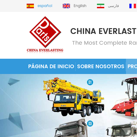
español
English
فارسی
PÁGINA DE INICIO
SOBRE NOSOTROS
PR