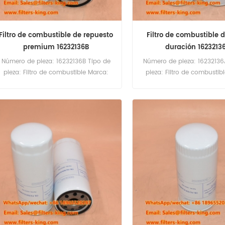
Filtro de combustible de repuesto
Filtro de combustible 
premium 16232136B
duración 1623213
Número de pieza: 16232136B Tipo de
Número de pieza: 16232136
pieza: Filtro de combustible Marca:
pieza: Filtro de combustib
Baudouin Replacement Cantidad
Baudouin Replacement C
mínima de pedido: 60 unidades
mínima de pedido: 60 u