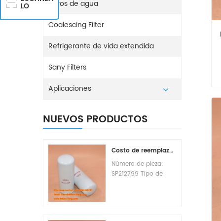
Filtros de agua
LO
Coalescing Filter
Refrigerante de vida extendida
Sany Filters
Aplicaciones
NUEVOS PRODUCTOS
Costo de reemplazo del filtro de combustible SP212799
Número de pieza:
SP212799 Tipo de
pieza: Elemento de
filtro de combustible
Marca: Liugong
Replacement