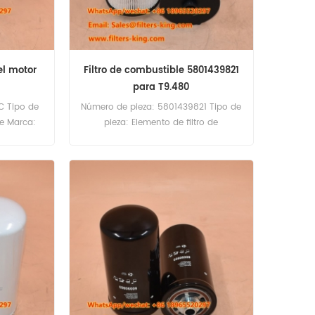
el motor
Filtro de combustible 5801439821
para T9.480
C Tipo de
Número de pieza: 5801439821 Tipo de
le Marca:
pieza: Elemento de filtro de
antidad
combustible Marca: New Holland
nidades
Repuesto Cantidad mínima de
pedido: 60 unidades 5801439821
Filtro de combustible Referencia
cruzada P959111 FF5858 KX462D Uso
para New Holland CR10.90 FR650
T9.480 T9.615 T9.670.