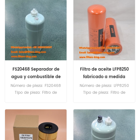
Cantidad mínima de
Replacement Cantidad
pedido: 60 unidades Filtro
mínima de pedido: 60
hidráulico SP226452
unidades Filtro de
Referencia cruzada P171739
combustible SP133752
Uso para Liugong DW90A.
Referencia cruzada
P584947 FF266 Uso para
Liugong 922D 922E.
FS20468 Separador de
Filtro de aceite LFP8250
agua y combustible de
fabricado a medida
rosca
Número de pieza: FS20468
Número de pieza: LFP8250
Tipo de pieza: Filtro de
Tipo de pieza: Filtro de
combustible Marca:
aceite Marca: Luberfiner
Fleetguard Repuesto
Repuesto Cantidad mínima
Cantidad mínima de
de pedido: 60 unidades
pedido: 60 unidades
Compatibilidad: Xcmg
XE550G EX370G.