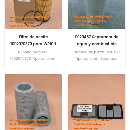
Filtro de aceite
FS20467 Separador de
1002070370 para WP10H
agua y combustible
(Repuesto)
Número de pieza:
Número de pieza: FS20467
1002070370 Tipo de pieza:
Tipo de pieza: Separador
Filtro de aceite Marca:
de agua y combustible
Weichai Replacement
Marca: Fleetguard Repuesto
Cantidad mínima de
Cantidad mínima de
pedido: 60 unidades
pedido: 60 unidades
1002070370 Filtro de aceite
Referencia cruzada SO
15017 Uso para Weichai
WP10H WP13H480E62
WP13H500E62
WP13H530E62
WP13H560E62.