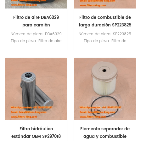
Filtro de aire DBA6329
Filtro de combustible de
para camión
larga duración SP223825
SP223825P01
Número de pieza: DBA6329
Número de pieza: SP223825
Tipo de pieza: Filtro de aire
Tipo de pieza: Filtro de
Marca: Donaldson
combustible Marca:
Replacement Cantidad
Liugong Replacement
mínima de pedido: 20
Cantidad mínima de
unidades Compatibilidad:
pedido: 60 unidades
Kenworth T680 T880.
Cummins X15. Peterbilt 567
579.
Filtro hidráulico
Elemento separador de
estándar OEM SP297018
agua y combustible