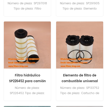
SP291905
Número de pieza: SP297018
Número de pieza: SP291905
Tipo de pieza: Filtro
Tipo de pieza: Elemento
hidráulico Marca: Liugong
separador de agua y
Replacement Cantidad
combustible Marca:
mínima de pedido: 60
Liugong Replacement
unidades
Cantidad mínima de
pedido: 60 unidades
Filtro hidráulico
Elemento de filtro de
SP226452 para camión
combustible universal
volquete
SP133752
Número de pieza:
Número de pieza: SP133752
SP226452 Tipo de pieza:
Tipo de pieza: Cartucho de
Filtro hidráulico Marca:
filtro de combustible
Liugong Replacement
Marca: Liugong