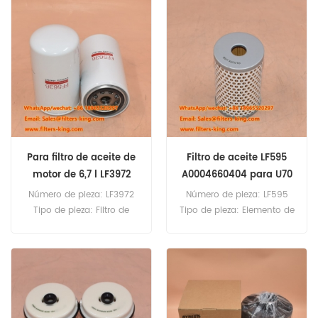
Cantidad mínima de
Mitsubishi Cantidad
pedido: 60 piezas
mínima de pedido: 60
piezas Filtro de combustible
ME229355 Referencia
cruzada P550049 FF5088
LFF3527 Uso para Mitsubishi
FD30.35 MS070-2 MS110
MS110-3 MS120 MS140.
Para filtro de aceite de
Filtro de aceite LF595
motor de 6,7 l LF3972
A0004660404 para U70
4920070
Número de pieza: LF3972
Número de pieza: LF595
Tipo de pieza: Filtro de
Tipo de pieza: Elemento de
aceite Marca: Reemplazo
filtro de aceite Marca:
de Fleetguard Cantidad
Reemplazo de Fleetguard
mínima de pedido: 60
Cantidad mínima de
piezas Filtro de aceite
pedido: 60 piezas Filtro de
LF3972 Referencia cruzada
aceite LF595 Referencia
4920070 Uso para motores
cruzada A0004660404 Uso