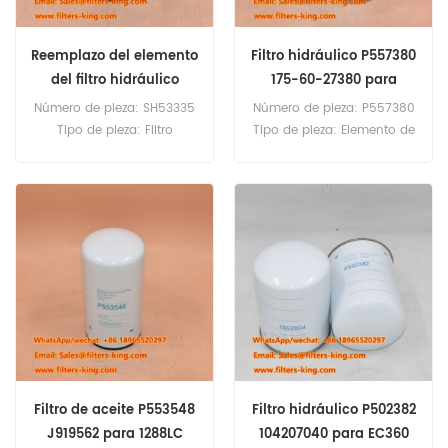
Reemplazo del elemento
Filtro hidráulico P557380
del filtro hidráulico
175-60-27380 para
SH53335
D275A-2
Número de pieza: SH53335
Número de pieza: P557380
Tipo de pieza: Filtro
Tipo de pieza: Elemento de
hidráulico Marca:
filtro hidráulico Marca:
Reemplazo de alta fidelidad
Donaldson Replacement
Cantidad mínima de
Cantidad mínima de
pedido: 60 piezas
pedido: 60 piezas P557380
Filtro hidráulico Referencia
cruzada 175-60-27380 Uso
para Komatsu D155 D275A-
2 D275A-2 D50A D50P
D50PL D50S16 D60PL
D65E12 PC160 PC1600-1.
Filtro de aceite P553548
Filtro hidráulico P502382
J919562 para 1288LC
104207040 para EC360